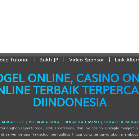
Kekasih - Kalajengking - Balap Kuda - Topi - Bemo - Narasuma
Pahlawan - Kepiting - Lompat Kuda - Lilin - Sabuk - Warsaya
Jejaka Tua - Buaya - Gerak Jalan - Catur - Dokter - Lesmana Wid
Janda Muda - Ikan Suro - Anggar - Mawar - Grendel - Sumbadra
|
|
|
deo Tutorial
Bukti JP
Video Sponsor
Link Alter
Berandal - Badak - Ski Air - Seruling - Sisir - Citraksa
OGEL ONLINE, CASINO ON
NLINE TERBAIK TERPERC
Pengembara - Banteng - Terbang Layang - Kendi - Tas - Rama
DIINDONESIA
Nenek Moyang - Orang Utan - Terjun Bebas - Sikat - Toko - Hy
LAGILA SLOT |
BOLAGILA BOLA |
BOLAGILA CASINO |
BOLAGILA PARLAY
Putri Raja - Cendrawasih - Balap Sepeda Motor - Engsel - Drum - 
 terlengkap seperti togel, slot, sportsbook, dan live casino. Bolagila menja
k di server dengan teknologi berkualitas tinggi yang tentunya akan membu