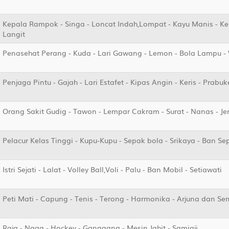
Kepala Rampok - Singa - Loncat Indah,Lompat - Kayu Manis - Ker
Langit
Penasehat Perang - Kuda - Lari Gawang - Lemon - Bola Lampu -
Penjaga Pintu - Gajah - Lari Estafet - Kipas Angin - Keris - Prabu
Orang Sakit Gudig - Tawon - Lempar Cakram - Surat - Nanas - 
Pelacur Kelas Tinggi - Kupu-Kupu - Sepak bola - Srikaya - Ban S
Istri Sejati - Lalat - Volley Ball,Voli - Palu - Ban Mobil - Setiawati
Peti Mati - Capung - Tenis - Terong - Harmonika - Arjuna dan S
Raja - Naga - Hockey - Ganggang - Mesin Jahit - Samiaji