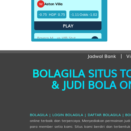
19
W
Aston Villa
-0.75
HDP
0.75
-1.11
Odds
-1.02
20
PLAY
21
Bayern M... vs VfB Stut...
i
29/08 01:30AM
22
H
Bayern Munchen
|
Jadwal Bank
Vi
W
VfB Stuttgart
23
BOLAGILA SITUS T
-1.75
HDP
1.75
-1.04
Odds
-1.08
& JUDI BOLA O
24
PLAY
Everton vs Crystal ...
i
22/08 22:00PM
25
H
Everton
BOLAGILA |
LOGIN BOLAGILA |
DAFTAR BOLAGILA |
BO
26
online terbaik dan terpercaya. Menyediakan permainan judi
W
Crystal Palace
para member setia kami. Situs kami berdiri dan terbentu