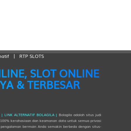
2D
39 (44-55-77-
05)
2D
41 (49-56-76-
06)
akta
2D
42 (45-97-72-
47)
2D
43 (40-71-41-
|
natif
RTP SLOTS
21)
2D
44 (39-81-86-
LINE, SLOT ONLINE
31)
AYA & TERBESAR
2D
45 (42-51-75-
01)
ang Wenang
2D
46 (48-64-73-
14)
 |
LINK ALTERNATIF BOLAGILA |
Bolagila adalah situs judi
Untari
2D
38 (37-67-84-
min 100% kerahasiaan dan keamanan data untuk semua privasi
17)
at pengalaman bermain Anda semakin berbeda dengan situs-