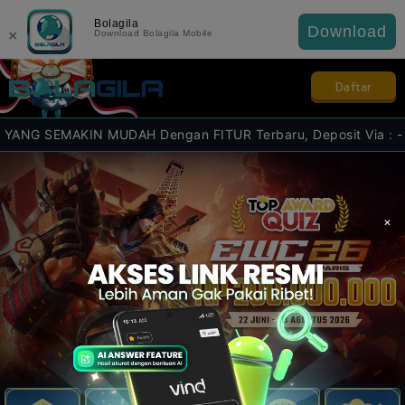
Bolagila
Download
×
Download Bolagila Mobile
Daftar
SEMAKIN MUDAH Dengan FITUR Terbaru, Deposit Via : - VIRTUAL
×