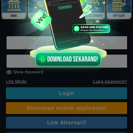
Silahkan login untuk mulai bermain
Show Password
Lite Mode
Lupa password?
Login
Download mobile application
Link Alternatif