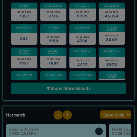
SYDNEY
4D SINGAPORE
4D Jakarta
5D JAKARTA
06-08-2026
05-08-2026
06-08-2026
06-08-2026
7097
0715
9789
45324
Devil Dice 3D
4D JOWO
4D SHIO Ular
4D SHIO
Monyet
06-08-2026
06-08-2026
06-08-2026
242
8049
1559
4786
4D SHIO
4D SHIO
4D SHIO Ayam
4D SHIO Kuda
Harimau
Kambing
06-08-2026
06-08-2026
06-08-2026
06-08-2026
1491
7681
2417
8973
4D SHIO Naga
4D SHIO Tikus
4D SHIO Kelinci
4D SHIO
Kerbau
06-08-2026
06-08-2026
06-08-2026
06-08-2026
2476
▼
Show More Results
7921
8810
4247
4D ARIZONA
AQUARIUS 5D
AQUARIUS 3D
PISCES 5D
06-08-2026
06-08-2026
06-08-2026
06-08-2026
5644
73875
914
14740
Hotmatch
PISCES 3D
PISCES 4D
3D ARIES
3D VIRGO
06-08-2026
06-08-2026
06-08-2026
06-08-2026
Lens vs Auxerre
Nottingh... vs
067
4039
718
136
i
22/08 22:15PM
22/08 22:00