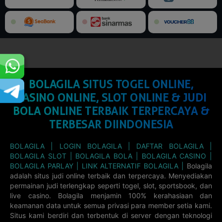
06-08-2026
06-08-2026
06-08-2026
06-08-2026
0529
3253
1357
5625
4D AMAZON
AQUARIUS 4D
5D SRI LANKA
3D IDAHO
06-08-2026
06-08-2026
06-08-2026
06-08-2026
8308
6536
22158
805
3D KANSAS
5D LOUISIANA
3D LOUISIANA
3D MARYLAND
06-08-2026
06-08-2026
06-08-2026
06-08-2026
402
13499
011
063
BOLAGILA SITUS TOGEL ONLINE,
CASINO ONLINE, SLOT ONLINE & JUDI
5D MARYLAND
5D
5D
5D CAMBODIA
PENNSYLVANIA
WASHINGTON
DC
BOLA ONLINE TERBAIK TERPERCAYA &
06-08-2026
06-08-2026
06-08-2026
06-08-2026
89683
05935
26832
67401
TERBESAR DIINDONESIA
3D
3D GEORGIA
3D INDIANA
3D IOWA
CONNECTICUT
BOLAGILA |
LOGIN BOLAGILA |
DAFTAR BOLAGILA |
06-08-2026
06-08-2026
07-08-2026
07-08-2026
BOLAGILA SLOT |
BOLAGILA BOLA |
BOLAGILA CASINO |
830
936
568
514
BOLAGILA PARLAY |
LINK ALTERNATIF BOLAGILA |
Bolagila
adalah situs judi online terbaik dan terpercaya. Menyediakan
3D NEBRASKA
3D NEW
3D VIETLOTT
3D WESTERN
JERSEY
MAX
CAN
permainan judi terlengkap seperti togel, slot, sportsbook, dan
07-08-2026
05-08-2026
06-08-2026
06-08-2026
live casino. Bolagila menjamin 100% kerahasiaan dan
570
302
451
825
keamanan data untuk semua privasi para member setia kami.
Situs kami berdiri dan terbentuk di server dengan teknologi
3D POLLA
3D ILLINOIS
3D ONTARIO
3D QUEBEC
CHILIE