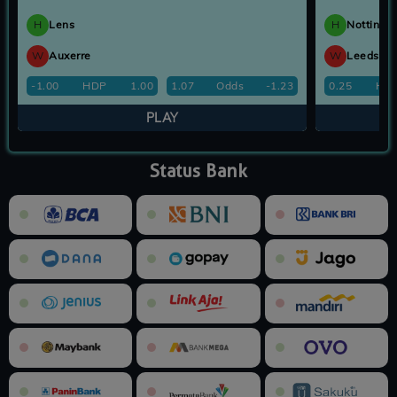
3D LIBRA
5D CANCER
5D SCORPIO
3D TAURUS
H
Lens
H
Nottingh
06-08-2026
06-08-2026
06-08-2026
06-08-2026
521
32168
62123
360
W
Auxerre
W
Leeds Un
3D LEO
3D SAGITARIUS
5D SAGITARIUS
5D GEMINI
-1.00
HDP
1.00
1.07
Odds
-1.23
0.25
HD
06-08-2026
06-08-2026
06-08-2026
06-08-2026
798
440
83412
62321
PLAY
5D VIRGO
3D GEMINI
3D CAPRICORN
5D TAURUS
06-08-2026
06-08-2026
06-08-2026
06-08-2026
59194
501
869
76925
Status Bank
5D LEO
3D SCORPIO
3D CANCER
5D ARIES
06-08-2026
06-08-2026
06-08-2026
06-08-2026
67244
809
973
57034
5D LIBRA
5D CAPRICORN
4D CAPRICORN
4D GEMINI
06-08-2026
06-08-2026
06-08-2026
06-08-2026
49574
63932
1603
1040
4D LEO
4D VIRGO
4D ARIES
4D CANCER
06-08-2026
06-08-2026
06-08-2026
06-08-2026
4264
9729
3259
9456
4D SCORPIO
4D SAGITARIUS
4D TAURUS
4D LIBRA