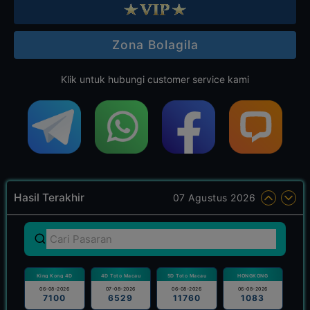
Zona Bolagila
Klik untuk hubungi customer service kami
Hasil Terakhir
07 Agustus 2026
King Kong 4D
4D Toto Macau
5D Toto Macau
HONGKONG
06-08-2026
07-08-2026
06-08-2026
06-08-2026
7100
6529
11760
1083